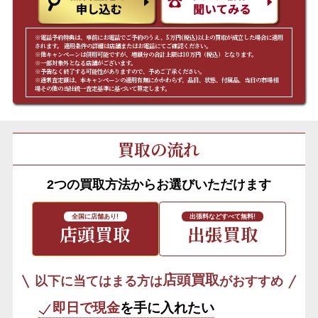
※電話予約特典は、事前にお電話でご予約のうえ、5万円(税込)以上の買取が成立した場合に適用
されます。 適用条件の詳細は店舗またはお電話にてご確認ください。
※他キャンペーンは併用可能ですが、増額分の合計上限は10万円（税込）となります。
※一部対象外となる店舗がございます。
※予告なく終了する可能性がありますので、予めご了承ください。
※通常査定額は、本キャンペーンの適用有無にかかわらず、品目、状態、付属品、当日の市場相
場その他の当社統一査定基準に基づいて算定します。
買取の流れ
2
つの買取方法からお選びいただけます
全国に店舗あり!
出張料などすべて無料!
店頭買取
出張買取
店頭買取
以下に当てはまる方は
がおすすめ
即日で現金
を手に入れたい