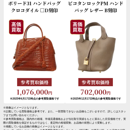
ボリード31 ハンドバッグ
ピコタンロックPM ハンド
クロコダイル □D刻印
バッグ レザー B刻印
参考買取価格
参考買取価格
1,076,000
702,000
円
円
※2025年6月17日時点の参考買取価格です
※2025年12月17日時点の参考買取価格です
※画像はイメージとなります。
※記載している買取価格は参考です。また、一部買取できないお品物もございますので、詳しくはスタッ
フまでお問い合わせください。
※参考買取価格は、国内外の相場、市場流通価格および当社取引実績をもとに算出した目安価格です。実
際の買取価格を保証するものではなく、査定時の相場変動、お品物の状態により変動します。
※掲載しているお品物の画像はイメージとなります。