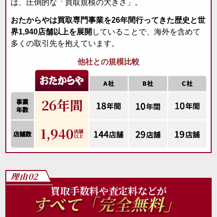
は、圧倒的な「買取規模の大きさ」。
おたからやは買取専門事業を26年間行ってきた歴史と世
界1,940店舗以上を展開
していることで、海外を含めて
多くの取引先を抱えています。
他社との規模比較
26年間
1,940
店舗
以上
理由02
買取手数料や査定料などが
すべて「完全無料」