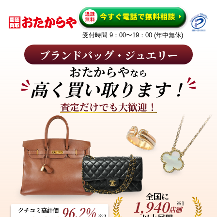
受付時間 9：00〜19：00 (年中無休)
ブランドバッグ・ジュエリー
おたからや
なら
高く買い取ります！
査定だけでも大歓迎！
全国に
1,940
※1
96.2%
店舗
クチコミ高評価
※2