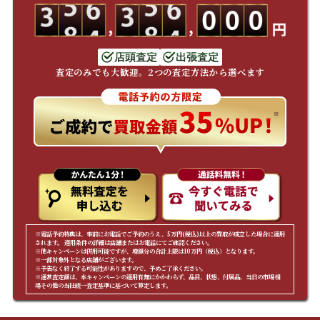
店頭査定
出張査定
査定のみでも大歓迎。2つの査定方法から選べます
※電話予約特典は、事前にお電話でご予約のうえ、5万円(税込)以上の買取が成立した場合に適用
されます。 適用条件の詳細は店舗またはお電話にてご確認ください。
※他キャンペーンは併用可能ですが、増額分の合計上限は10万円（税込）となります。
※一部対象外となる店舗がございます。
※予告なく終了する可能性がありますので、予めご了承ください。
※通常査定額は、本キャンペーンの適用有無にかかわらず、品目、状態、付属品、当日の市場相
場その他の当社統一査定基準に基づいて算定します。