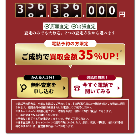
店頭査定
出張査定
査定のみでも大歓迎。2つの査定方法から選べます
※電話予約特典は、事前にお電話でご予約のうえ、5万円(税込)以上の買取が成立した場合に適用
されます。 適用条件の詳細は店舗またはお電話にてご確認ください。
※他キャンペーンは併用可能ですが、増額分の合計上限は10万円（税込）となります。
※一部対象外となる店舗がございます。
※予告なく終了する可能性がありますので、予めご了承ください。
※通常査定額は、本キャンペーンの適用有無にかかわらず、品目、状態、付属品、当日の市場相
場その他の当社統一査定基準に基づいて算定します。