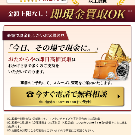
以上展開
即現金買取OK
※3
金額上限なし！
最短で現金化したいお客様必見
「今日、その場で現金に。」
おたからや
即日高価買取
の
は
おかげさまで多くのご支持を
いただいております。
事前のご予約にて、スムーズに査定をご案内いたします。
年中無休 9：00〜19：00まで受付中
※1 2026年8月時点の店舗数です。（フランチャイズと直営店含めての店舗数）
※2 2026年1月1日から5月31日までの直営店（422店舗）にいただいた★4＋★5の評価をもとに出し
た結果です。
※3 お振込み対応になる可能性もございますので事前にご相談ください。