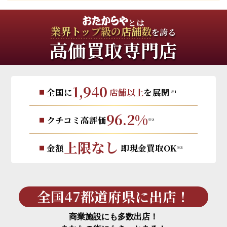
とは
業界トップ級の店舗数
を誇る
高価買取専門店
1,940
全国に
店舗以上
を展開
※1
96.2%
クチコミ高評価
※2
上限なし
金額
即現金買取OK
※3
全国47都道府県に出店！
商業施設にも多数出店！