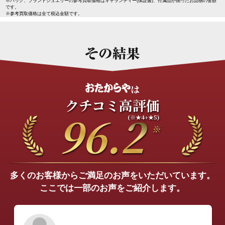
※バッグ、ブランドジュエリーの参考買取価格はギャランティー(保証書)、付属品が揃ったお品物の金額
です。
※参考買取価格は全て税込金額です。
は
クチコミ高評価
96.2
(※★4+★5)
※
%
多くのお客様からご満足のお声をいただいています。
ここでは一部のお声をご紹介します。